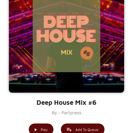
Deep House Mix #6
By - Partyness
Play
Add To Queue