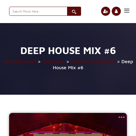
Search
for:
DEEP HOUSE MIX #6
Page D'accueil
>
Catalogue
>
Ambiance Dansante
>
Deep
House Mix #6