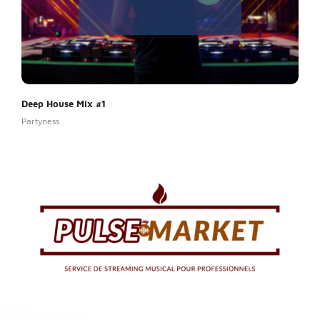
Deep House Mix #1
Deep
Partyness
Party