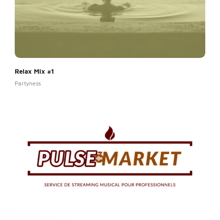
Relax Mix #1
Rela
Partyness
Party