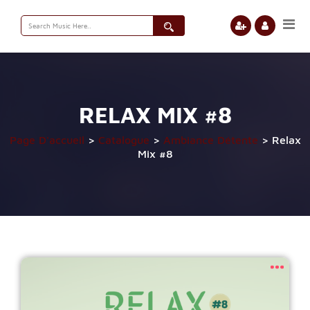
Search
for:
RELAX MIX #8
Page D'accueil
>
Catalogue
>
Ambiance Détente
>
Relax
Mix #8